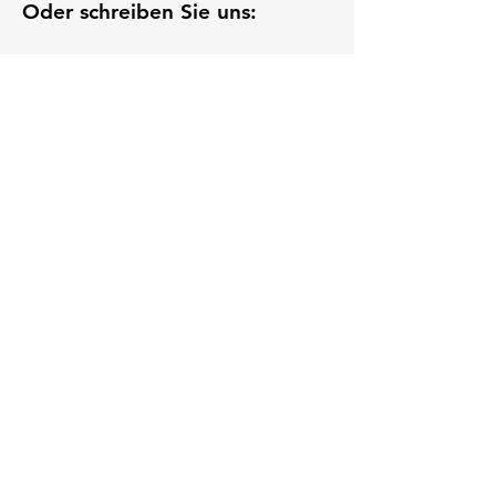
Oder schreiben Sie uns:
Ihr Name
Ihre E-Mail-Adresse
Ihr Anliegen
Anfrage abschicken