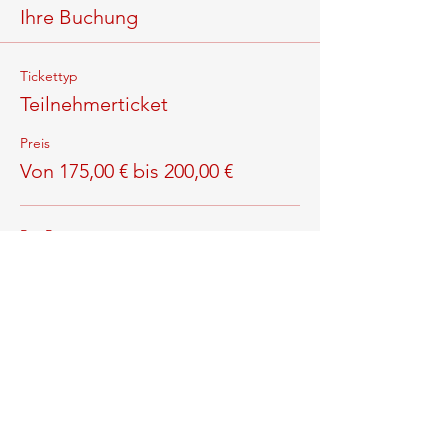
Ihre Buchung
Tickettyp
Teilnehmerticket
Preis
Von 175,00 € bis 200,00 €
Pro Person
200,00 €
MwSt. inbegriffen
ab 3 Pers. aus einem Betrieb
175,00 €
MwSt. inbegriffen